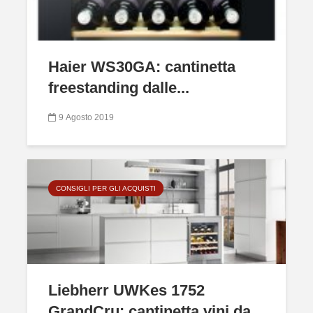
Haier WS30GA: cantinetta
freestanding dalle...
9 Agosto 2019
CONSIGLI PER GLI ACQUISTI
Liebherr UWKes 1752
GrandCru: cantinetta vini da...