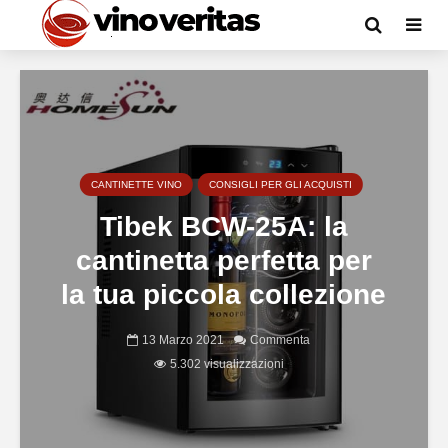
CANTINETTE VINO
CONSIGLI PER GLI ACQUISTI
Tibek BCW-25A: la
cantinetta perfetta per
la tua piccola collezione
13 Marzo 2021
Commenta
5.302 visualizzazioni