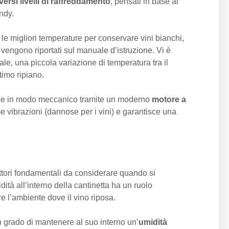
versi livelli di raffreddamento
, pensati in base ai
ndy.
e migliori temperature per conservare vini bianchi,
mi vengono riportati sul manuale d’istruzione. Vi è
, una piccola variazione di temperatura tra il
timo ripiano.
iene in modo meccanico tramite un moderno
motore a
 vibrazioni (dannose per i vini) e garantisce una
attori fondamentali da considerare quando si
dità all’interno della cantinetta ha un ruolo
re l’ambiente dove il vino riposa.
n grado di mantenere al suo interno un’
umidità