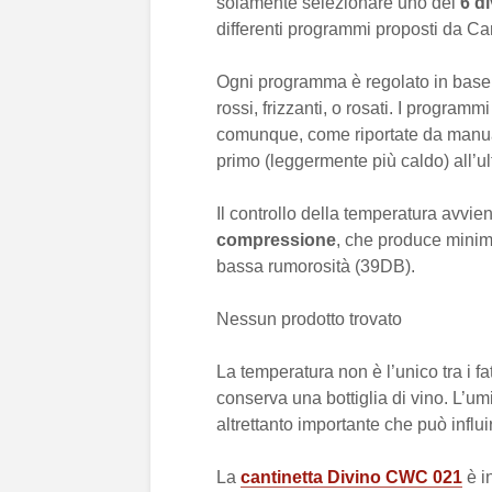
solamente selezionare uno dei
6 di
differenti programmi proposti da Ca
Ogni programma è regolato in base l
rossi, frizzanti, o rosati. I program
comunque, come riportate da manuale
primo (leggermente più caldo) all’ul
Il controllo della temperatura avv
compressione
, che produce minime
bassa rumorosità (39DB).
Nessun prodotto trovato
La temperatura non è l’unico tra i f
conserva una bottiglia di vino. L’umi
altrettanto importante che può influi
La
cantinetta Divino CWC 021
è i