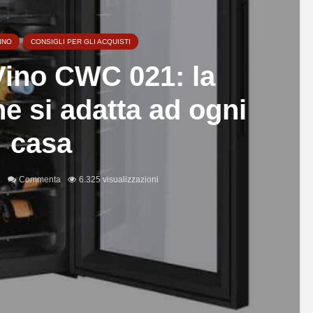
INO
CONSIGLI PER GLI ACQUISTI
ino CWC 021: la
he si adatta ad ogni
casa
1
Commenta
6.325 visualizzazioni