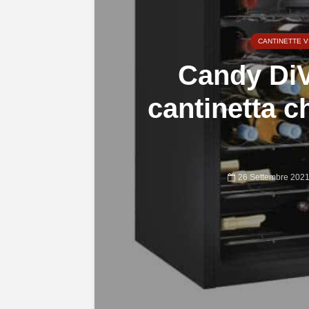
CANTINETTE V
Candy DiV
cantinetta c
26 Settembre 202