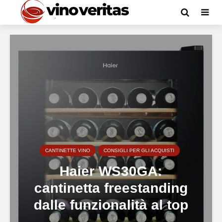
CANTINETTE VINO
CONSIGLI PER GLI ACQUISTI
Haier WS30GA:
cantinetta freestanding
dalle funzionalità al top