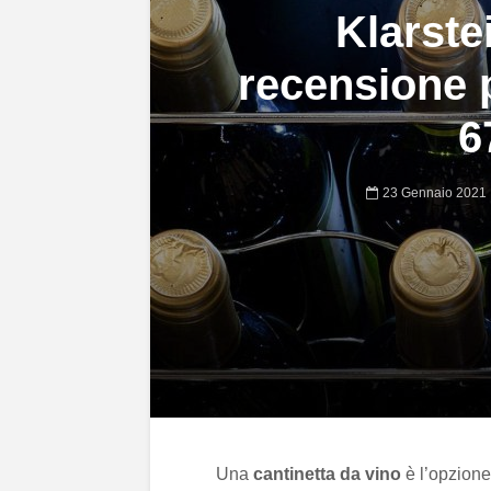
Klarste
recensione p
6
23 Gennaio 2021
Una
cantinetta da vino
è l’opzione