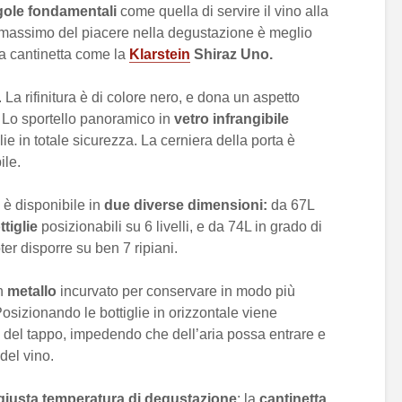
gole fondamentali
come quella di servire il vino alla
l massimo del piacere nella degustazione è meglio
na cantinetta come la
Klarstein
Shiraz Uno.
. La rifinitura è di colore nero, e dona un aspetto
a. Lo sportello panoramico in
vetro
infrangibile
lie in totale sicurezza. La cerniera della porta è
ile.
è disponibile in
due diverse dimensioni:
da 67L
ttiglie
posizionabili su 6 livelli, e da 74L in grado di
ter disporre su ben 7 ripiani.
in
metallo
incurvato per conservare in modo più
 Posizionando le bottiglie in orizzontale viene
ità del tappo, impedendo che dell’aria possa entrare e
del vino.
giusta temperatura di degustazione
: la
cantinetta