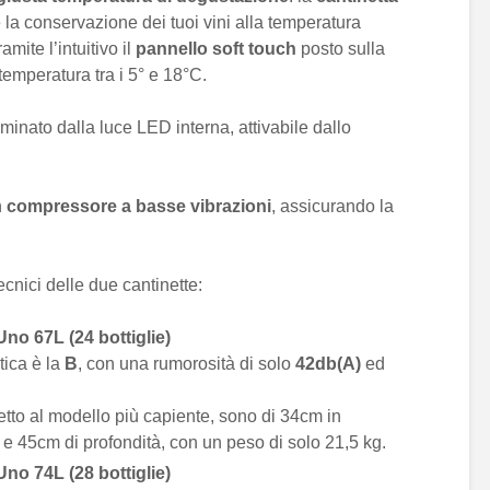
 la conservazione dei tuoi vini alla temperatura
mite l’intuitivo il
pannello soft touch
posto sulla
temperatura tra i 5° e 18°C.
uminato dalla luce LED interna, attivabile dallo
n
compressore a basse vibrazioni
, assicurando la
ecnici delle due cantinette:
 Uno
67L (24 bottiglie)
tica è la
B
, con una rumorosità di solo
42db(A)
ed
petto al modello più capiente, sono di 34cm in
 e 45cm di profondità, con un peso di solo 21,5 kg.
Uno 74L (28 bottiglie)