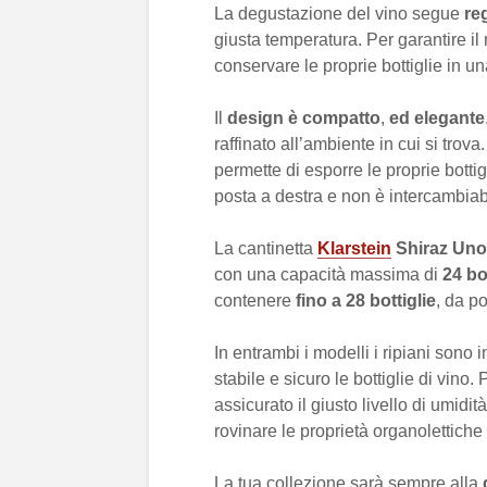
La degustazione del vino segue
re
giusta temperatura. Per garantire i
conservare le proprie bottiglie in u
Il
design è compatto
,
ed elegante
raffinato all’ambiente in cui si trov
permette di esporre le proprie bottig
posta a destra e non è intercambiab
La cantinetta
Klarstein
Shiraz Uno
con una capacità massima di
24 bo
contenere
fino a 28
bottiglie
, da po
In entrambi i modelli i ripiani sono 
stabile e sicuro le bottiglie di vino.
assicurato il giusto livello di umid
rovinare le proprietà organolettiche 
La tua collezione sarà sempre alla