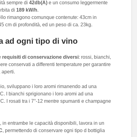
ità sempre di
42db(A)
e un consumo leggermente
rbita di
189 kW/h
.
ello rimangono comunque contenute: 43cm in
5 cm di profondità, ed un peso di ca. 23kg.
a ad ogni tipo di vino
e
requisiti di conservazione diversi
: rossi, bianchi,
 conservati a differenti temperature per garantire
 aperti.
empio, sviluppano i loro aromi rimanendo ad una
8°C. I bianchi sprigionano i loro aromi ad una
°C. I rosati tra i 7°-12 mentre spumanti e champagne
, in entrambe le capacità disponibili, lavora in un
°C
, permettendo di conservare ogni tipo d bottiglia