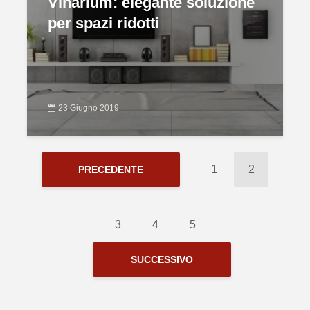
Vinarium: elegante soluzione
per spazi ridotti
23 Giugno 2019
1
2
PRECEDENTE
3
4
5
SUCCESSIVO