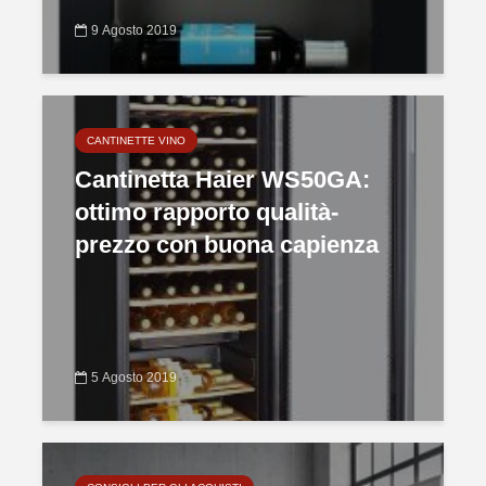
9 Agosto 2019
CANTINETTE VINO
Cantinetta Haier WS50GA:
ottimo rapporto qualità-
prezzo con buona capienza
5 Agosto 2019