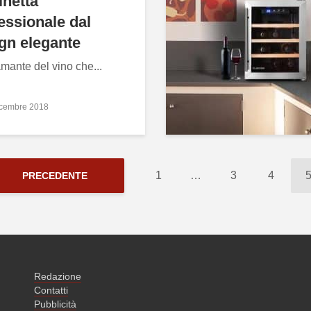
inetta
essionale dal
gn elegante
mante del vino che...
icembre 2018
1
…
3
4
PRECEDENTE
Redazione
Contatti
Pubblicità