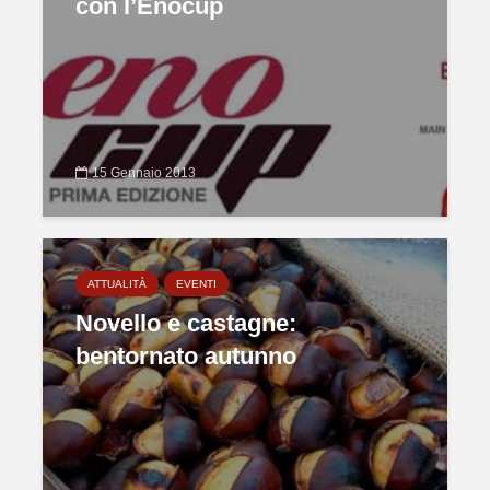
con l’Enocup
15 Gennaio 2013
ATTUALITÀ
EVENTI
Novello e castagne:
bentornato autunno