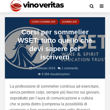
CORSI SOMMELIER
SOMMELIER
Corsi per sommelier
WSET: tutto quello che
devi sapere per
iscriverti
4 Febbraio 2019
1 commento
9.368 visualizzazioni
La professione di sommelier continua ad esercitare,
senza perdere colpi, sempre più fascino sui giovani,
soprattutto per l’aura di comunicazione e cultura
che si porta dietro (compresa la possibilità di
viaggiare e fare esperienze ogni volta diverse).