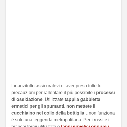
Innanzitutto assicuratevi di aver preso tutte le
precauzioni per rallentare il più possibile i
processi
di ossidazione
. Utilizzate
tappi a gabbietta
ermetici per gli spumanti
,
non mettete il
cucchiaino nel collo della bottiglia
…non funziona
è solo una leggenda metropolitana. Per i rossi e i
bianchi fermi utilizzate o
tappi ermetici oppure i