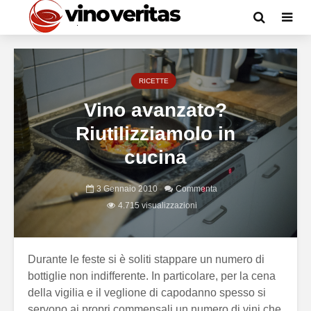
RICETTE
Vino avanzato?
Riutilizziamolo in
cucina
3 Gennaio 2010
Commenta
4.715 visualizzazioni
Durante le feste si è soliti stappare un numero di
bottiglie non indifferente. In particolare, per la cena
della vigilia e il veglione di capodanno spesso si
servono ai propri commensali un numero di vini che