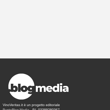
VinoVeritas.it è un progetto editoriale
PuntoBlog Media
- P.I. 03389280367