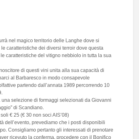
durrà nel magico territorio delle Langhe dove si
e caratteristiche dei diversi terroir dove questa
le caratteristiche del vitigno nebbiolo in tutta la sua
citore di questi vini unita alla sua capacità di
cinarci al Barbaresco in modo consapevole
olfattive partendo dall’annata 1989 percorrendo 10
9.
a una selezione di formaggi selezionati da Giovanni
aggio” di Scandiano.
i soli € 25 (€ 30 non soci AIS’08)
à dell’evento, prevediamo che i posti disponibili
po. Consigliamo pertanto gli interessati di prenotare
aver ricevuto la conferma, procedere con il Bonifico