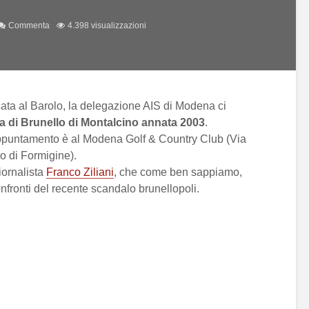
Commenta
4.398 visualizzazioni
ata al Barolo, la delegazione AIS di Modena ci
a di Brunello di Montalcino annata 2003
.
appuntamento è al Modena Golf & Country Club (Via
 di Formigine).
iornalista
Franco Ziliani
, che come ben sappiamo,
nfronti del recente scandalo brunellopoli.