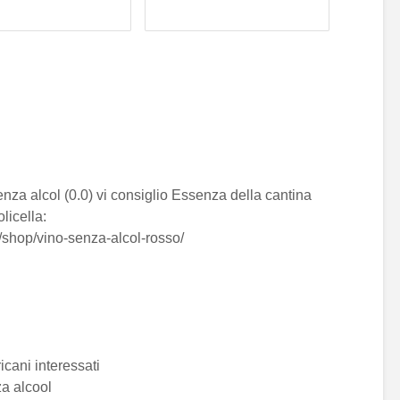
nza alcol (0.0) vi consiglio Essenza della cantina
licella:
t/shop/vino-senza-alcol-rosso/
cani interessati
a alcool