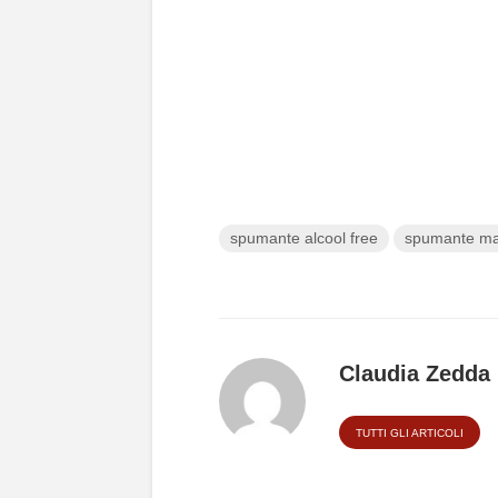
spumante alcool free
spumante mad
Claudia Zedda
TUTTI GLI ARTICOLI