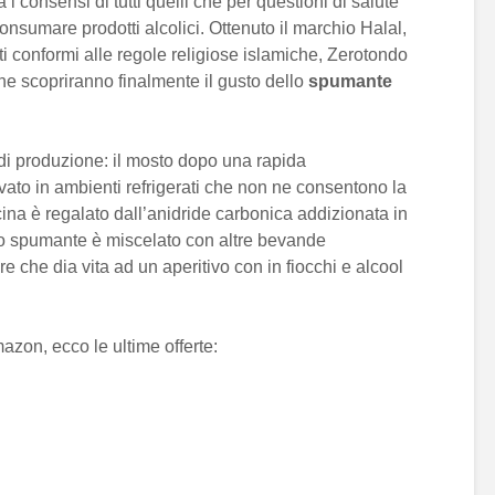
i consensi di tutti quelli che per questioni di salute
onsumare prodotti alcolici. Ottenuto il marchio Halal,
tti conformi alle regole religiose islamiche, Zerotondo
he scopriranno finalmente il gusto dello
spumante
 di produzione: il mosto dopo una rapida
ato in ambienti refrigerati che non ne consentono la
icina è regalato dall’anidride carbonica addizionata in
lo spumante è miscelato con altre bevande
re che dia vita ad un aperitivo con in fiocchi e alcool
zon, ecco le ultime offerte: