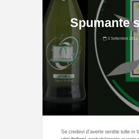
Spumante sì
3 Settembre 2012
Se credevi d’averle sentite tutte in f