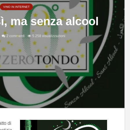
VINO IN INTERNET
, ma senza alcool
2 commenti
5.258 visualizzazioni
atto di