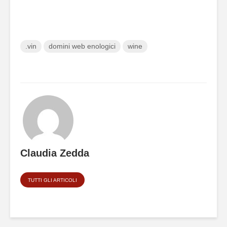
.vin
domini web enologici
wine
Claudia Zedda
TUTTI GLI ARTICOLI