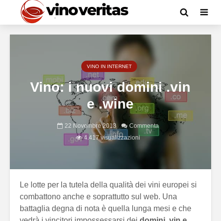
VINO IN INTERNET
Vino: i nuovi domini .vin
e .wine
22 Novembre 2013
Commenta
4.417 visualizzazioni
Le lotte per la tutela della qualità dei vini europei si
combattono anche e soprattutto sul web. Una
battaglia degna di nota è quella lunga mesi e che
vedrà i vincitori impossessarsi dei
domini .vin e