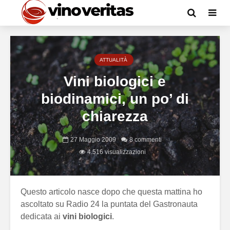
ATTUALITÀ
Vini biologici e
biodinamici, un po’ di
chiarezza
27 Maggio 2009
8 commenti
4.516 visualizzazioni
Questo articolo nasce dopo che questa mattina ho
ascoltato su Radio 24 la puntata del Gastronauta
dedicata ai
vini biologici
.