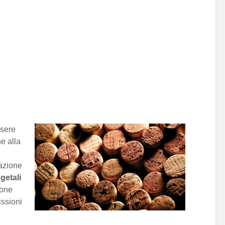
ssere
e alla
azione
getali
ione
issioni