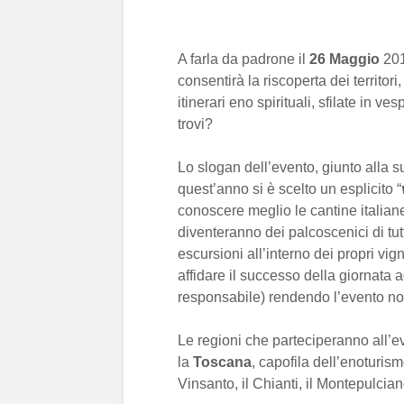
A farla da padrone il
26 Maggio
201
consentirà la riscoperta dei territo
itinerari eno spirituali, sfilate in v
trovi?
Lo slogan dell’evento, giunto alla 
quest’anno si è scelto un esplicito “
conoscere meglio le cantine italian
diventeranno dei palcoscenici di tutt
escursioni all’interno dei propri vig
affidare il successo della giornata a
responsabile) rendendo l’evento no
Le regioni che parteciperanno all
la
Toscana
, capofila dell’enoturis
Vinsanto, il Chianti, il Montepulciano