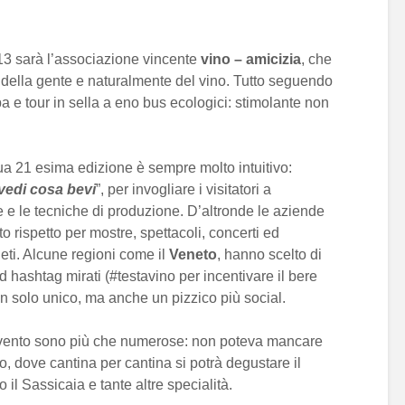
3 sarà l’associazione vincente
vino – amicizia
, che
ri, della gente e naturalmente del vino. Tutto seguendo
espa e tour in sella a eno bus ecologici: stimolante non
sua 21 esima edizione è sempre molto intuitivo:
vedi cosa bevi
”, per invogliare i visitatori a
e e le tecniche di produzione. D’altronde le aziende
o rispetto per mostre, spettacoli, concerti ed
neti. Alcune regioni come il
Veneto
, hanno scelto di
d hashtag mirati (#testavino per incentivare il bere
n solo unico, ma anche un pizzico più social.
’evento sono più che numerose: non poteva mancare
mo, dove cantina per cantina si potrà degustare il
 il Sassicaia e tante altre specialità.