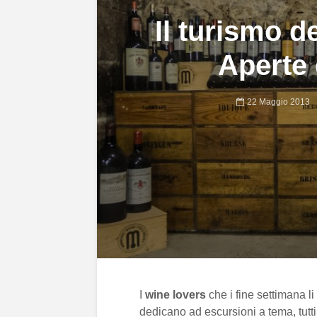
Il turismo d
Aperte 
22 Maggio 2013
I
wine lovers
che i fine settimana li
dedicano ad escursioni a tema, tutti