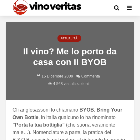
ATTUALITÀ
Il vino? Me lo porto da
casa con il BYOB
15 Dicembre 2009
Commenta
4.568 visualizzazioni
Gli anglosassoni lo chiamano
BYOB, Bring Your
Own Bottle
, in Italia qualcuno lo ha rinominato
“Porta la tua bottiglia”
(che suona veramente
male…). Nomenclature a parte, la pratica del
B.Y.O.B. consiste nel portare al ristorante le proprie