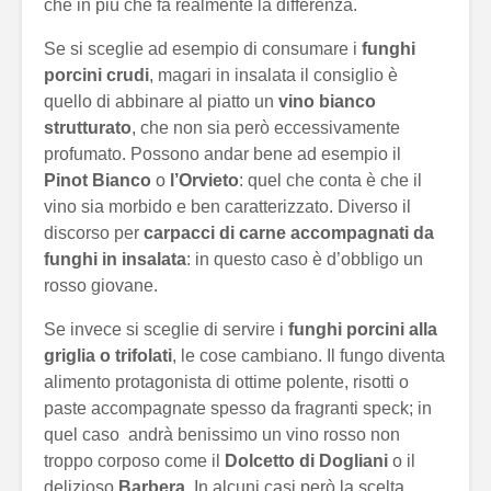
che in più che fa realmente la differenza.
Se si sceglie ad esempio di consumare i
funghi
porcini crudi
, magari in insalata il consiglio è
quello di abbinare al piatto un
vino bianco
strutturato
, che non sia però eccessivamente
profumato. Possono andar bene ad esempio il
Pinot Bianco
o
l’Orvieto
: quel che conta è che il
vino sia morbido e ben caratterizzato. Diverso il
discorso per
carpacci di carne accompagnati da
funghi in insalata
: in questo caso è d’obbligo un
rosso giovane.
Se invece si sceglie di servire i
funghi porcini alla
griglia o trifolati
, le cose cambiano. Il fungo diventa
alimento protagonista di ottime polente, risotti o
paste accompagnate spesso da fragranti speck; in
quel caso andrà benissimo un vino rosso non
troppo corposo come il
Dolcetto di Dogliani
o il
delizioso
Barbera
. In alcuni casi però la scelta