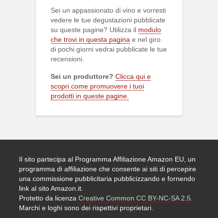
Sei un appassionato di vino e vorresti
vedere le tue degustazioni pubblicate
su queste pagine? Utilizza il
modulo
che trovi in questa pagina
e nel giro
di pochi giorni vedrai pubblicate le tue
recensioni.
Sei un produttore?
Clicca qui e
scopri come promuovere i tuoi
prodotti in queste pagine.
Il sito partecipa al Programma Affiliazione Amazon EU, un
programma di affiliazione che consente ai siti di percepire
una commissione pubblicitaria pubblicizzando e fornendo
link al sito Amazon.it.
Protetto da licenza
Creative Common CC BY-NC-SA 2.5
.
Marchi e loghi sono dei rispettivi proprietari.