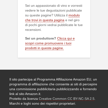
Sei un appassionato di vino e vorresti
vedere le tue degustazioni pubblicate
su queste pagine? Utilizza il
modulo
che trovi in questa pagina
e nel giro
di pochi giorni vedrai pubblicate le tue
recensioni.
Sei un produttore?
Clicca qui e
scopri come promuovere i tuoi
prodotti in queste pagine.
Il sito partecipa al Programma Affiliazione Amazon EU, un
programma di affiliazione che consente ai siti di percepire
una commissione pubblicitaria pubblicizzando e fornendo
link al sito Amazon.it.
Protetto da licenza
Creative Common CC BY-NC-SA 2.5
.
Marchi e loghi sono dei rispettivi proprietari.