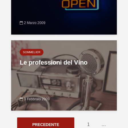
2 Marzo 2009
SOMMELIER
Le professioni del Vino
3 Febbraio 2009
1
…
PRECEDENTE