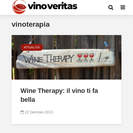
vinoterapia
ATTUALITÀ
Wine Therapy: il vino ti fa
bella
22 Gennaio 2013