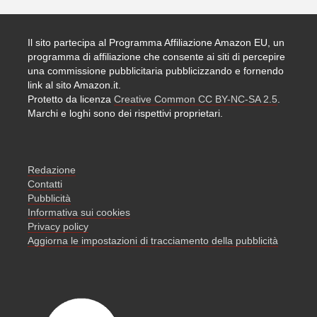
Il sito partecipa al Programma Affiliazione Amazon EU, un
programma di affiliazione che consente ai siti di percepire
una commissione pubblicitaria pubblicizzando e fornendo
link al sito Amazon.it.
Protetto da licenza
Creative Common CC BY-NC-SA 2.5
.
Marchi e loghi sono dei rispettivi proprietari.
Redazione
Contatti
Pubblicità
Informativa sui cookies
Privacy policy
Aggiorna le impostazioni di tracciamento della pubblicità