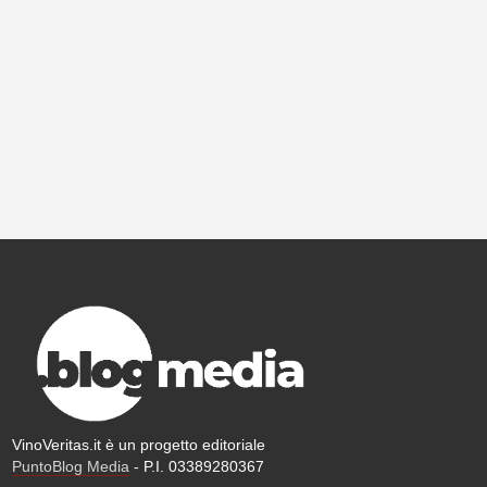
VinoVeritas.it è un progetto editoriale
PuntoBlog Media
- P.I. 03389280367