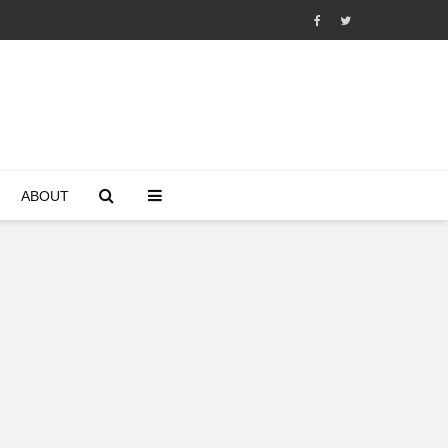
ABOUT