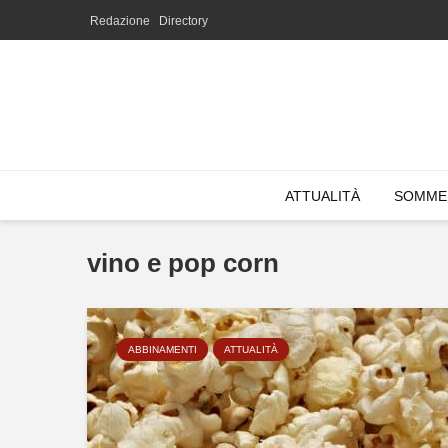
Redazione
Directory
ATTUALITÀ
SOMME
vino e pop corn
ABBINAMENTI
ATTUALITÀ