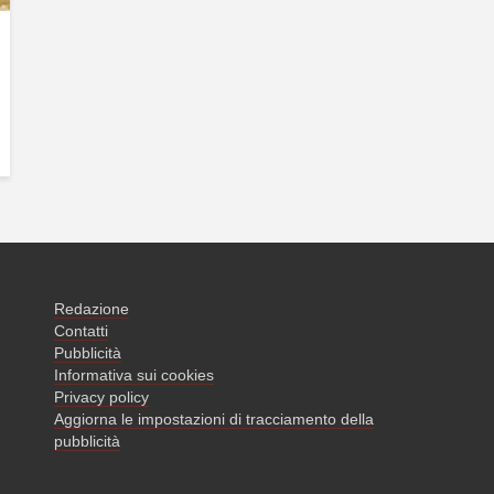
Redazione
Contatti
Pubblicità
Informativa sui cookies
Privacy policy
Aggiorna le impostazioni di tracciamento della
pubblicità