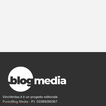
VinoVeritas.it è un progetto editoriale
PuntoBlog Media
- P.I. 03389280367