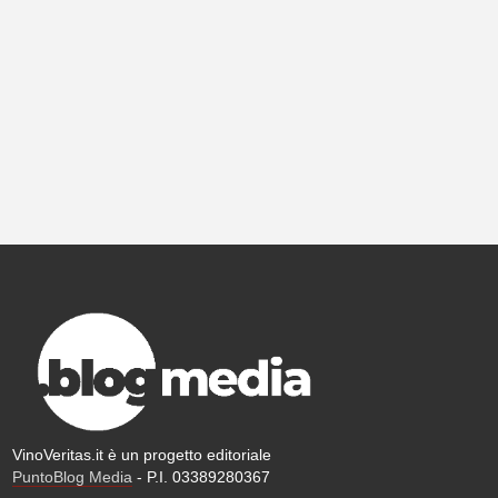
VinoVeritas.it è un progetto editoriale
PuntoBlog Media
- P.I. 03389280367