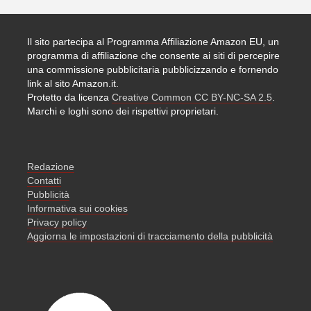
Il sito partecipa al Programma Affiliazione Amazon EU, un
programma di affiliazione che consente ai siti di percepire
una commissione pubblicitaria pubblicizzando e fornendo
link al sito Amazon.it.
Protetto da licenza
Creative Common CC BY-NC-SA 2.5
.
Marchi e loghi sono dei rispettivi proprietari.
Redazione
Contatti
Pubblicità
Informativa sui cookies
Privacy policy
Aggiorna le impostazioni di tracciamento della pubblicità