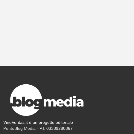
VinoVeritas.it è un progetto editoriale
PuntoBlog Media
- P.I. 03389280367