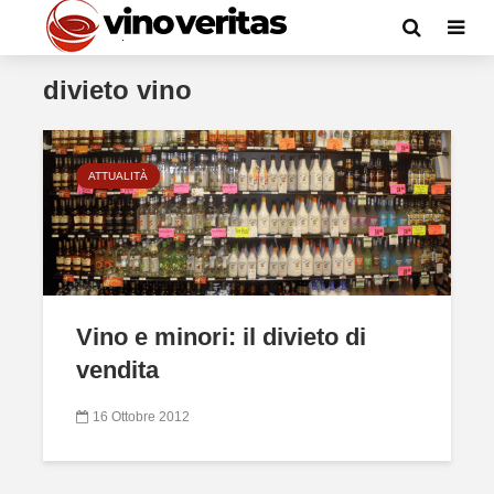
divieto vino
ATTUALITÀ
Vino e minori: il divieto di
vendita
16 Ottobre 2012