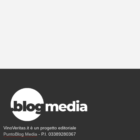
VinoVeritas.it è un progetto editoriale
PuntoBlog Media
- P.I. 03389280367