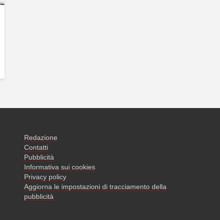
Redazione
Contatti
Pubblicità
Informativa sui cookies
Privacy policy
Aggiorna le impostazioni di tracciamento della
pubblicità