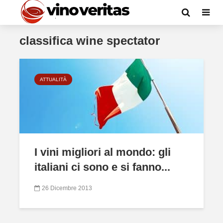
classifica wine spectator
ATTUALITÀ
I vini migliori al mondo: gli
italiani ci sono e si fanno...
26 Dicembre 2013