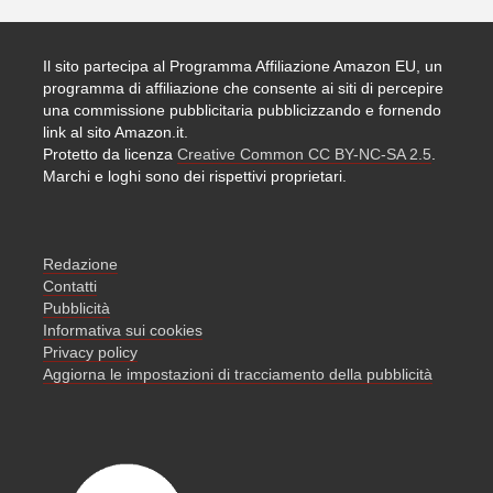
Il sito partecipa al Programma Affiliazione Amazon EU, un
programma di affiliazione che consente ai siti di percepire
una commissione pubblicitaria pubblicizzando e fornendo
link al sito Amazon.it.
Protetto da licenza
Creative Common CC BY-NC-SA 2.5
.
Marchi e loghi sono dei rispettivi proprietari.
Redazione
Contatti
Pubblicità
Informativa sui cookies
Privacy policy
Aggiorna le impostazioni di tracciamento della pubblicità