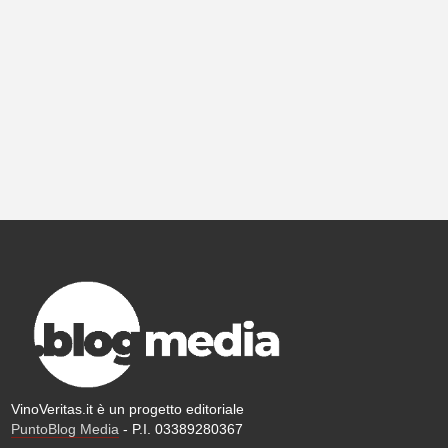
VinoVeritas.it è un progetto editoriale
PuntoBlog Media
- P.I. 03389280367