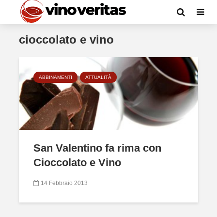
cioccolato e vino
ABBINAMENTI
ATTUALITÀ
San Valentino fa rima con
Cioccolato e Vino
14 Febbraio 2013