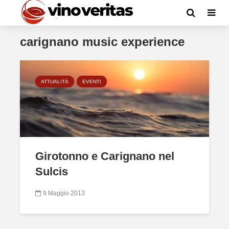
carignano music experience
ATTUALITÀ
EVENTI
Girotonno e Carignano nel
Sulcis
9 Maggio 2013