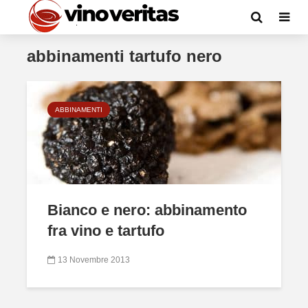
abbinamenti tartufo nero
ABBINAMENTI
Bianco e nero: abbinamento
fra vino e tartufo
13 Novembre 2013