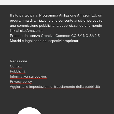
Il sito partecipa al Programma Affiliazione Amazon EU, un
programma di affiliazione che consente ai siti di percepire
una commissione pubblicitaria pubblicizzando e fornendo
link al sito Amazon.it.
Protetto da licenza
Creative Common CC BY-NC-SA 2.5
.
Marchi e loghi sono dei rispettivi proprietari.
Redazione
Contatti
Pubblicità
Informativa sui cookies
Privacy policy
Aggiorna le impostazioni di tracciamento della pubblicità