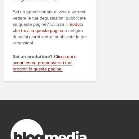
Sei un appassionato di vino e vorresti
vedere le tue degustazioni pubblicate
su queste pagine? Utilizza il
modulo
che trovi in questa pagina
e nel giro
di pochi giorni vedrai pubblicate le tue
recensioni.
Sei un produttore?
Clicca qui e
scopri come promuovere i tuoi
prodotti in queste pagine.