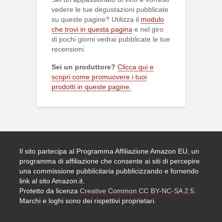
vedere le tue degustazioni pubblicate
su queste pagine? Utilizza il
modulo
che trovi in questa pagina
e nel giro
di pochi giorni vedrai pubblicate le tue
recensioni.
Sei un produttore?
Clicca qui e
scopri come promuovere i tuoi
prodotti in queste pagine.
Il sito partecipa al Programma Affiliazione Amazon EU, un
programma di affiliazione che consente ai siti di percepire
una commissione pubblicitaria pubblicizzando e fornendo
link al sito Amazon.it.
Protetto da licenza
Creative Common CC BY-NC-SA 2.5
.
Marchi e loghi sono dei rispettivi proprietari.