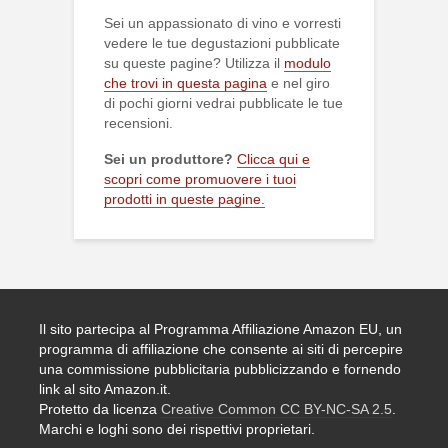
Sei un appassionato di vino e vorresti
vedere le tue degustazioni pubblicate
su queste pagine? Utilizza il
modulo
che trovi in questa pagina
e nel giro
di pochi giorni vedrai pubblicate le tue
recensioni.
Sei un produttore?
Clicca qui e
scopri come promuovere i tuoi
prodotti in queste pagine.
Il sito partecipa al Programma Affiliazione Amazon EU, un
programma di affiliazione che consente ai siti di percepire
una commissione pubblicitaria pubblicizzando e fornendo
link al sito Amazon.it.
Protetto da licenza
Creative Common CC BY-NC-SA 2.5
.
Marchi e loghi sono dei rispettivi proprietari.