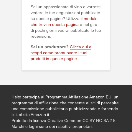
Sei un appassionato di vino e vorresti
vedere le tue degustazioni pubblicate
su queste pagine? Utilizza il
modulo
che trovi in questa pagina
e nel giro
di pochi giorni vedrai pubblicate le tue
recensioni.
Sei un produttore?
Clicca qui e
scopri come promuovere i tuoi
prodotti in queste pagine.
Il sito partecipa al Programma Affiliazione Amazon EU, un
programma di affiliazione che consente ai siti di percepire
una commissione pubblicitaria pubblicizzando e fornendo
link al sito Amazon.it.
Protetto da licenza
Creative Common CC BY-NC-SA 2.5
.
Marchi e loghi sono dei rispettivi proprietari.