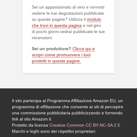
Sei un appassionato di vino e vorresti
vedere le tue degustazioni pubblicate
su queste pagine? Utilizza il
modulo
che trovi in questa pagina
e nel giro
di pochi giorni vedrai pubblicate le tue
recensioni.
Sei un produttore?
Clicca qui e
scopri come promuovere i tuoi
prodotti in queste pagine.
Il sito partecipa al Programma Affiliazione Amazon EU, un
programma di affiliazione che consente ai siti di percepire
una commissione pubblicitaria pubblicizzando e fornendo
link al sito Amazon.it.
Protetto da licenza
Creative Common CC BY-NC-SA 2.5
.
Marchi e loghi sono dei rispettivi proprietari.