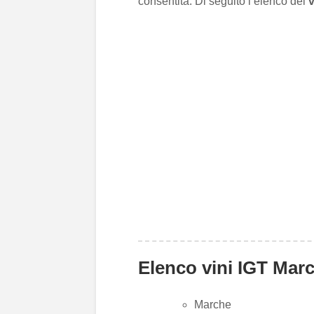
consentita. Di seguito l’elenco dei
v
Elenco vini IGT Mar
Marche