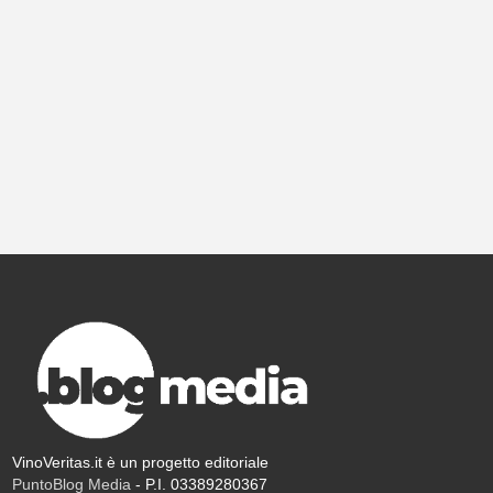
VinoVeritas.it è un progetto editoriale
PuntoBlog Media
- P.I. 03389280367