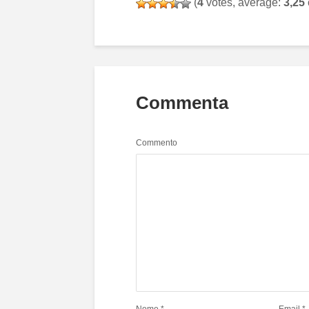
(
4
votes, average:
3,25
Commenta
Commento