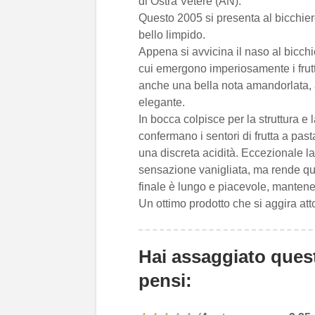
di Ostra Vetere (AN).
Questo 2005 si presenta al bicchiere
bello limpido.
Appena si avvicina il naso al bicchier
cui emergono imperiosamente i frutt
anche una bella nota amandorlata, a
elegante.
In bocca colpisce per la struttura e
confermano i sentori di frutta a pa
una discreta acidità. Eccezionale l
sensazione vanigliata, ma rende que
finale è lungo e piacevole, mantenend
Un ottimo prodotto che si aggira att
Hai assaggiato ques
pensi: