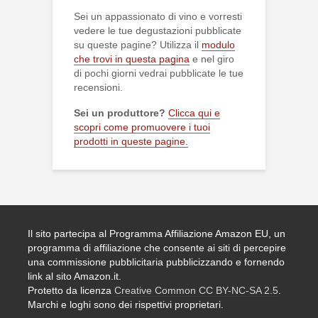
Sei un appassionato di vino e vorresti
vedere le tue degustazioni pubblicate
su queste pagine? Utilizza il
modulo
che trovi in questa pagina
e nel giro
di pochi giorni vedrai pubblicate le tue
recensioni.
Sei un produttore?
Clicca qui e
scopri come promuovere i tuoi
prodotti in queste pagine.
Il sito partecipa al Programma Affiliazione Amazon EU, un
programma di affiliazione che consente ai siti di percepire
una commissione pubblicitaria pubblicizzando e fornendo
link al sito Amazon.it.
Protetto da licenza
Creative Common CC BY-NC-SA 2.5
.
Marchi e loghi sono dei rispettivi proprietari.