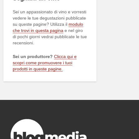
Sei un appassionato di vino e vorresti
vedere le tue degustazioni pubblicate
su queste pagine? Utilizza il
modulo
che trovi in questa pagina
e nel giro
di pochi giorni vedrai pubblicate le tue
recensioni.
Sei un produttore?
Clicca qui e
scopri come promuovere i tuoi
prodotti in queste pagine.