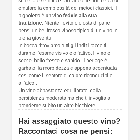
schietta e semplice. Un vino che non cerca di
emulare la complessità dei metodi classici, il
pignoletto è un vino
fedele alla sua
tradizione
. Niente lievito o crosta di pane
bensì un bel fresco vinoso tipico di un vino in
piena gioventù.
In bocca ritroviamo tutti gli indizi raccolti
durante l’esame visivo e olfattivo. Il vino è
secco, bello fresco e sapido. Il perlage è
garbato, la morbidezza è appena accentuata
cosi come il sentore di calore riconducibile
all’alcol.
Un vino abbastanza equilibrato, dalla
persistenza moderata ma che ti invoglia a
prenderne subito un altro bicchiere.
Hai assaggiato questo vino?
Raccontaci cosa ne pensi: